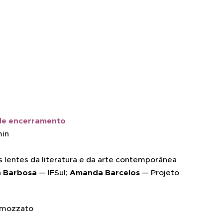
de encerramento
min
s lentes da literatura e da arte contemporânea
la Barbosa
— IFSul;
Amanda Barcelos
— Projeto
amozzato