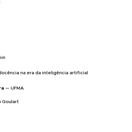
t
min
ocência na era da inteligência artificial
ra
— UFMA
o Goulart