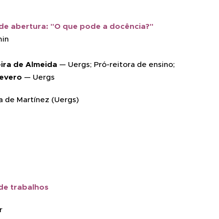
de abertura: "O que pode a docência?"
min
veira de Almeida
— Uergs; Pró-reitora de ensino;
Severo
— Uergs
a de Martínez (Uergs)
de trabalhos
r